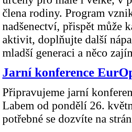
člena rodiny. Program vzni
nadšenectví, přispět může k
aktivit, doplňujte další náp
mladší generaci a něco zají
Jarní konference EurO
Připravujeme jarní konfer
Labem od pondělí 26. květn
potřebné se dozvíte na strá